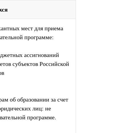
хся
кантных мест для приема
вательной программе:
юджетных ассигнований
етов субъектов Российской
ов
ам об образовании за счет
юридических лиц: не
вательной программе.