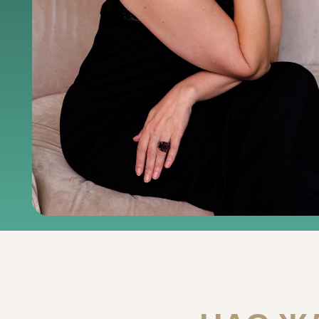
НАС ЖДЕ
В 