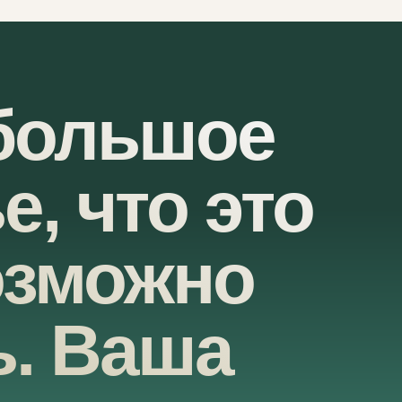
 большое
е, что это
озможно
ь. Ваша