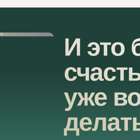
И это
счасть
уже в
делат