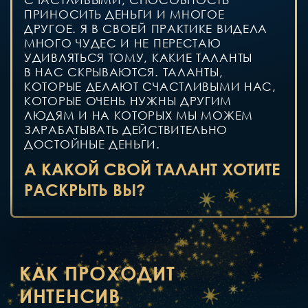
⟡
СЕРТИФИКАТ ИНСТИТУТА
КВАНТОВОЙ ПСИХОЛОГИИ НАТАЛЬИ
ВАСИЛЬЕВОЙ О ПРОХОЖДЕНИИ
ИНТЕНСИВА
В ЭТОМ КУРСЕ ОСОБОЕ
ВНИМАНИЕ МЫ УДЕЛИМ
ПРАКТИКЕ ВО ВРЕМЯ УРОКОВ,
ЧТОБЫ ВЫ МОГЛИ ОТКРЫТЬ
СВОИ СПОСОБНОСТИ
И ПОЛЬЗОВАТЬСЯ ИМИ
В ЖИЗНИ.
ЭТОТ КУРС УНИКАЛЬНЫЙ И НИГДЕ
ВЫ НЕ НАЙДЕТЕ ТАКОЙ КОНЦЕНТРАТ
МЕТОДОЛОГИИ И ПРАКТИЧЕСКОЙ
ПОЛЬЗЫ В ТЕМЕ СПОСОБНОСТЕЙ.
Я УВЕРЕНА, ЧТО
НАС ЖДЕТ
НЕЗАБЫВАЕМЫЙ,
ОЧЕНЬ ПРОДУКТИВНЫЙ,
РАСШИРЯЮЩИЙ, СЧАСТЛИВЫЙ
МЕСЯЦ ОТНОШЕНИЙ НА КУРСЕ.
ЖДУ ВАС ВСЕХ ❤️‍🔥