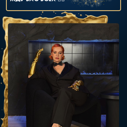
СТОИМОСТЬ
ЗАПИСИ ИНТЕНСИВА
55.000₽
Варианты оплаты:
◆
полная оплата картами банков РФ и картами
банков не из России
◆
рассрочка от банка до 6 мес.
◆
оплата с расчетного счета юридического лица
ОПЛАТИТЬ