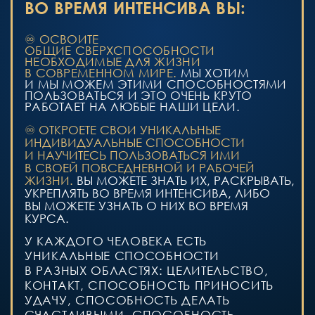
В НАС СКРЫВАЮТСЯ. ТАЛАНТЫ,
КОТОРЫЕ ДЕЛАЮТ СЧАСТЛИВЫМИ НАС,
КОТОРЫЕ ОЧЕНЬ НУЖНЫ ДРУГИМ
ЛЮДЯМ И НА КОТОРЫХ МЫ МОЖЕМ
ЗАРАБАТЫВАТЬ ДЕЙСТВИТЕЛЬНО
ДОСТОЙНЫЕ ДЕНЬГИ.
А КАКОЙ СВОЙ ТАЛАНТ ХОТИТЕ
РАСКРЫТЬ ВЫ?
КАК ПРОХОДИТ
ИНТЕНСИВ
⟡
7 ЖИВЫХ УРОКОВ
С НАТАЛЬЕЙ
ВАСИЛЬЕВОЙ
В ЗАПИСИ
⟡
КАЖДЫЙ УРОК
ПРОДОЛЖИТЕЛЬНОСТЬЮ 2−2,5 ЧАСА
⟡
ЗАПИСИ УРОКОВ СОХРАНЕНЫ
В ЛИЧНОМ КАБИНЕТЕ НА ГЕТКУРСЕ.
ДОСТУП В ЛИЧНЫЙ КАБИНЕТ ПРИДЕТ
ВАМ НА ПОЧТУ ПОСЛЕ ОПЛАТЫ