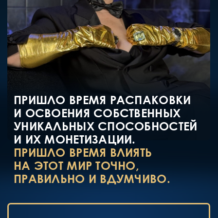
ПРАВИЛЬНО И ВДУМЧИВО.
ВО ВРЕМЯ ИНТЕНСИВА ВЫ:
♾️ ОСВОИТЕ
ОБЩИЕ СВЕРХСПОСОБНОСТИ
НЕОБХОДИМЫЕ ДЛЯ ЖИЗНИ
В СОВРЕМЕННОМ МИРЕ.
МЫ ХОТИМ
И МЫ МОЖЕМ ЭТИМИ СПОСОБНОСТЯМИ
ПОЛЬЗОВАТЬСЯ И ЭТО ОЧЕНЬ КРУТО
РАБОТАЕТ НА ЛЮБЫЕ НАШИ ЦЕЛИ.
♾️ ОТКРОЕТЕ СВОИ УНИКАЛЬНЫЕ
ИНДИВИДУАЛЬНЫЕ СПОСОБНОСТИ
И НАУЧИТЕСЬ ПОЛЬЗОВАТЬСЯ ИМИ
В СВОЕЙ ПОВСЕДНЕВНОЙ И РАБОЧЕЙ
ЖИЗНИ.
ВЫ МОЖЕТЕ ЗНАТЬ ИХ, РАСКРЫВАТЬ,
УКРЕПЛЯТЬ ВО ВРЕМЯ ИНТЕНСИВА, ЛИБО
ВЫ МОЖЕТЕ УЗНАТЬ О НИХ ВО ВРЕМЯ
КУРСА.
У КАЖДОГО ЧЕЛОВЕКА ЕСТЬ
УНИКАЛЬНЫЕ СПОСОБНОСТИ
В РАЗНЫХ ОБЛАСТЯХ: ЦЕЛИТЕЛЬСТВО,
КОНТАКТ, СПОСОБНОСТЬ ПРИНОСИТЬ
УДАЧУ, СПОСОБНОСТЬ ДЕЛАТЬ
СЧАСТЛИВЫМИ, СПОСОБНОСТЬ
ПРИНОСИТЬ ДЕНЬГИ И МНОГОЕ
ДРУГОЕ. Я В СВОЕЙ ПРАКТИКЕ ВИДЕЛА
МНОГО ЧУДЕС И НЕ ПЕРЕСТАЮ
УДИВЛЯТЬСЯ ТОМУ, КАКИЕ ТАЛАНТЫ