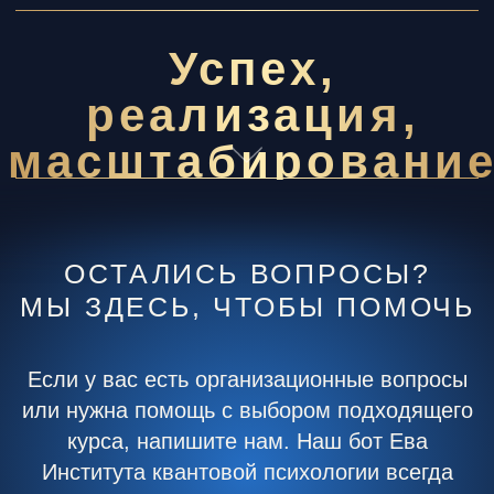
ЗАДАТЬ ВОПРОС ЕВЕ
ОБЩЕСТВО С ОГРАНИЧЕННОЙ
ОТВЕТСТВЕННОСТЬЮ «КВАНТОВАЯ
ПСИХОЛОГИЯ»
(ООО «КВАНТОВАЯ ПСИХОЛОГИЯ»)
ОГРН 1 247 700 085 885
ИНН/КПП 9 727 063 190/772701001
Генеральный директор Шустова Алёна
Александровна
info@kvant-psy.online
Организация осуществляет деятельность
на основании Лицензии на образовательную
деятельность № Л035−1 298−77/1 346 952
от 14.08.2024 г.
Регистрационный номер в реестре
операторов персональных данных:
77−25−169 353, Приказ № 8 от 15.01.2025 г.