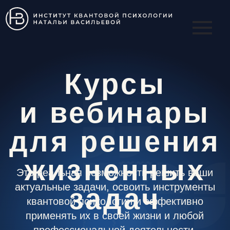
Курсы
и вебинары
для решения
жизненных
Это реальная возможность решить ваши
актуальные задачи, освоить инструменты
задач
квантовой психологии и эффективно
применять их в своей жизни и любой
профессиональной деятельности.
Курсы на 100% состоят из практики:
вы гарантированно решаете свою задачу
прямо во время просмотра.
Все программы сгруппированы по темам.
В каждой теме вы найдёте курсы