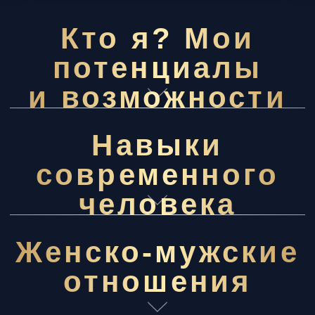
Женско-мужские
отношения
Успех,
реализация,
масштабирование
ОСТАЛИСЬ ВОПРОСЫ?
МЫ ЗДЕСЬ, ЧТОБЫ ПОМОЧЬ
Если у вас есть организационные вопросы
или нужна помощь с выбором подходящего
курса, напишите нам. Наш бот Ева
Института квантовой психологии всегда
на связи и готов предоставить необходимую
информацию.